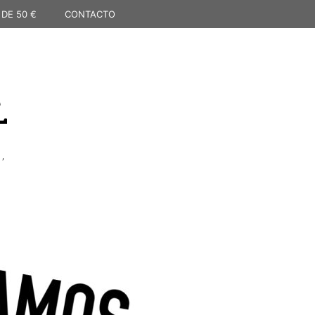
 DE 50 €
CONTACTO
L
,