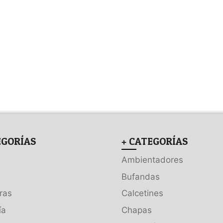
EGORÍAS
+ CATEGORÍAS
Ambientadores
Bufandas
ras
Calcetines
ía
Chapas