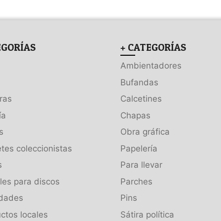
EGORÍAS
+ CATEGORÍAS
Ambientadores
Bufandas
ras
Calcetines
ía
Chapas
s
Obra gráfica
tes coleccionistas
Papelería
s
Para llevar
es para discos
Parches
dades
Pins
ctos locales
Sátira política