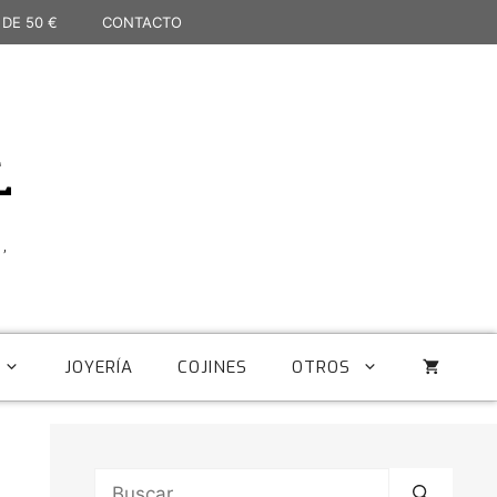
 DE 50 €
CONTACTO
L
,
JOYERÍA
COJINES
OTROS
Buscar: