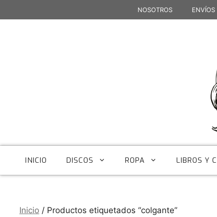
Saltar
NOSOTROS
ENVÍOS
al
contenido
INICIO
DISCOS
ROPA
LIBROS Y 
Inicio
/ Productos etiquetados “colgante”