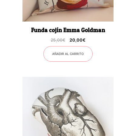
Funda cojín Emma Goldman
El
El
25,00
€
20,00
€
precio
precio
original
actual
AÑADIR AL CARRITO
era:
es:
25,00€.
20,00€.