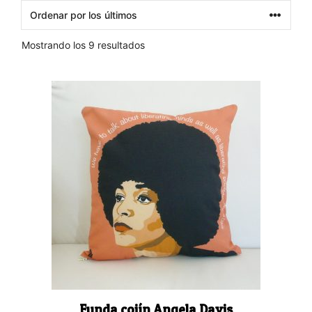
Ordenado
Mostrando los 9 resultados
por
los
últimos
Funda cojín Angela Davis