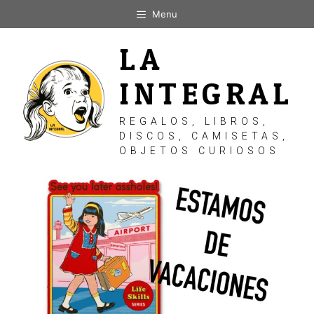
Saltar
Menu
al
contenido
LA
INTEGRAL
REGALOS, LIBROS,
DISCOS, CAMISETAS,
OBJETOS CURIOSOS