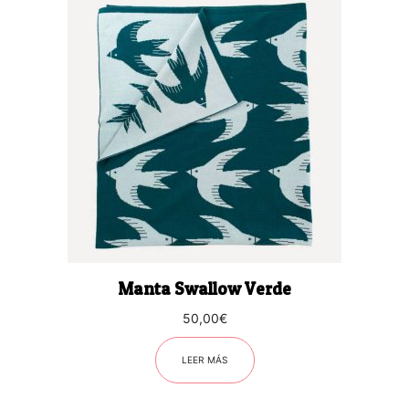
Manta Swallow Verde
50,00
€
LEER MÁS