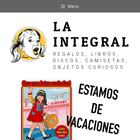
Saltar
Menu
al
contenido
LA
INTEGRAL
REGALOS, LIBROS,
DISCOS, CAMISETAS,
OBJETOS CURIOSOS