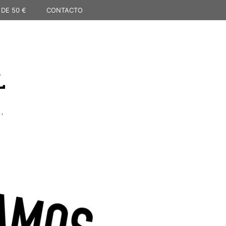
 DE 50 €
CONTACTO
L
,