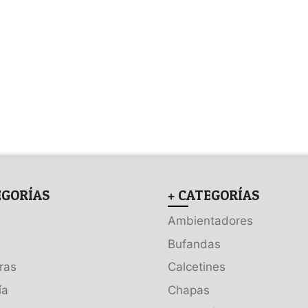
EGORÍAS
+ CATEGORÍAS
Ambientadores
Bufandas
ras
Calcetines
ía
Chapas