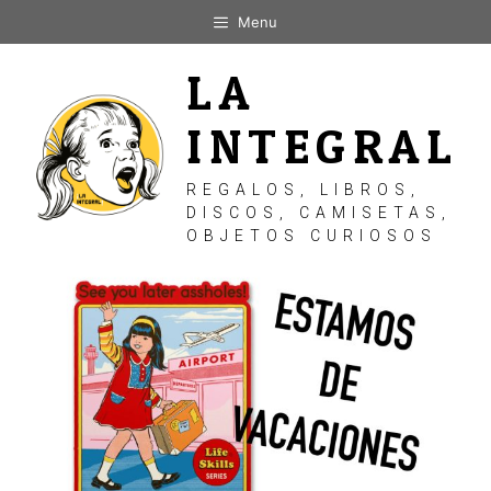
Saltar
Menu
al
contenido
LA
INTEGRAL
REGALOS, LIBROS,
DISCOS, CAMISETAS,
OBJETOS CURIOSOS