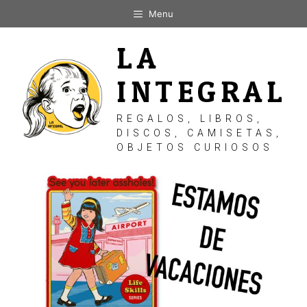
Saltar
Menu
al
contenido
LA
INTEGRAL
REGALOS, LIBROS,
DISCOS, CAMISETAS,
OBJETOS CURIOSOS