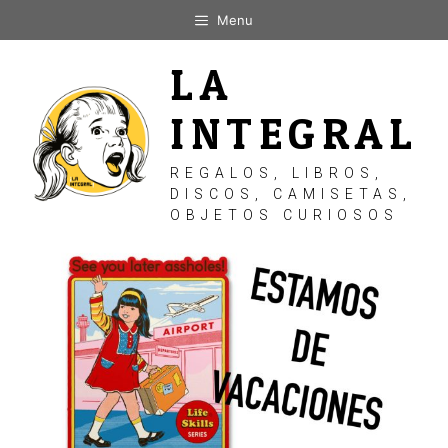
Saltar
Menu
al
contenido
LA
INTEGRAL
REGALOS, LIBROS,
DISCOS, CAMISETAS,
OBJETOS CURIOSOS