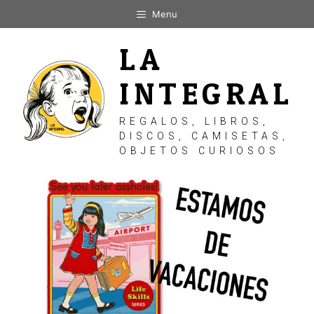
Saltar
Menu
al
contenido
LA
INTEGRAL
REGALOS, LIBROS,
DISCOS, CAMISETAS,
OBJETOS CURIOSOS