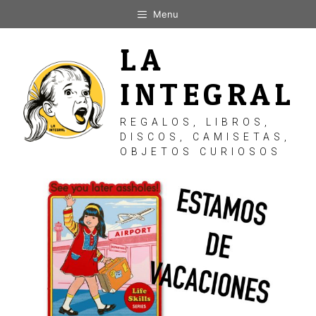
Saltar
Menu
al
contenido
LA
INTEGRAL
REGALOS, LIBROS,
DISCOS, CAMISETAS,
OBJETOS CURIOSOS