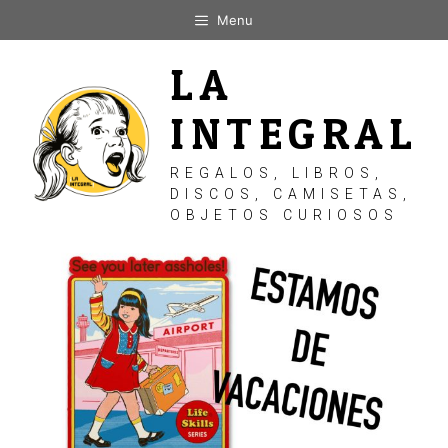
Saltar
Menu
al
contenido
LA
INTEGRAL
REGALOS, LIBROS,
DISCOS, CAMISETAS,
OBJETOS CURIOSOS