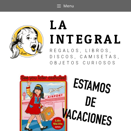
Saltar
Menu
al
contenido
LA
INTEGRAL
REGALOS, LIBROS,
DISCOS, CAMISETAS,
OBJETOS CURIOSOS