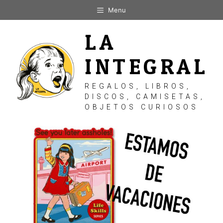
Saltar
Menu
al
contenido
LA
INTEGRAL
REGALOS, LIBROS,
DISCOS, CAMISETAS,
OBJETOS CURIOSOS