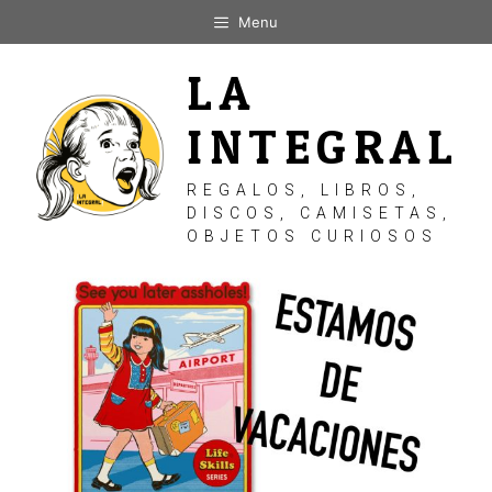
Saltar
Menu
al
contenido
LA
INTEGRAL
REGALOS, LIBROS,
DISCOS, CAMISETAS,
OBJETOS CURIOSOS