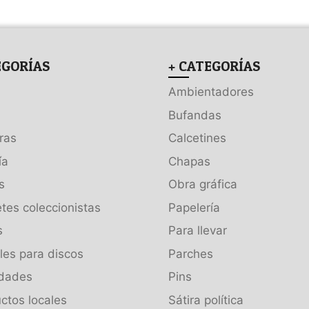
EGORÍAS
+ CATEGORÍAS
Ambientadores
Bufandas
ras
Calcetines
ía
Chapas
s
Obra gráfica
tes coleccionistas
Papelería
s
Para llevar
es para discos
Parches
dades
Pins
ctos locales
Sátira política