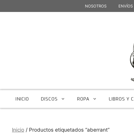
Saltar
NOSOTROS
ENVÍOS
al
contenido
INICIO
DISCOS
ROPA
LIBROS Y 
Inicio
/ Productos etiquetados “aberrant”