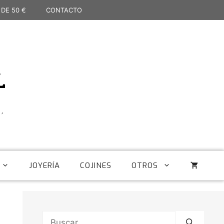
 DE 50 €
CONTACTO
L
,
JOYERÍA
COJINES
OTROS
Buscar: