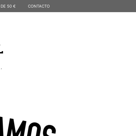
 DE 50 €
CONTACTO
L
,