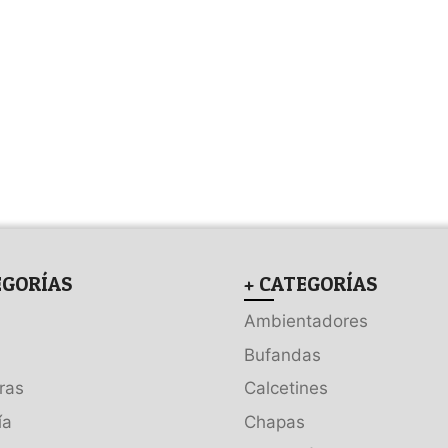
EGORÍAS
+ CATEGORÍAS
Ambientadores
Bufandas
ras
Calcetines
ía
Chapas