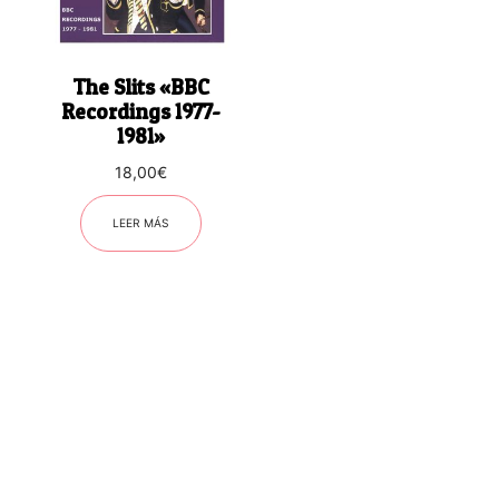
The Slits «BBC
Recordings 1977-
1981»
18,00
€
LEER MÁS