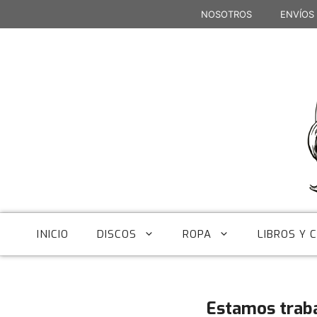
Saltar
NOSOTROS
ENVÍOS
al
contenido
INICIO
DISCOS
ROPA
LIBROS Y 
Estamos trab