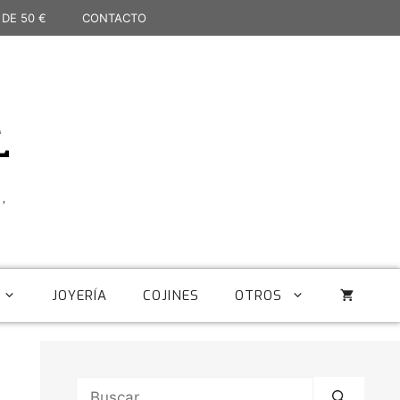
 DE 50 €
CONTACTO
L
,
JOYERÍA
COJINES
OTROS
Buscar: