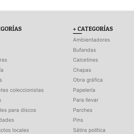
EGORÍAS
+ CATEGORÍAS
Ambientadores
Bufandas
ras
Calcetines
ía
Chapas
s
Obra gráfica
tes coleccionistas
Papelería
s
Para llevar
es para discos
Parches
dades
Pins
ctos locales
Sátira política