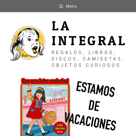
Saltar
Menu
al
contenido
LA
INTEGRAL
REGALOS, LIBROS,
DISCOS, CAMISETAS,
OBJETOS CURIOSOS